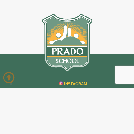
INSTAGRAM
093 898 016
Prado School
19 de abril 1106 / 1130
Montevideo – Uruguay
(598) 2336 74 88