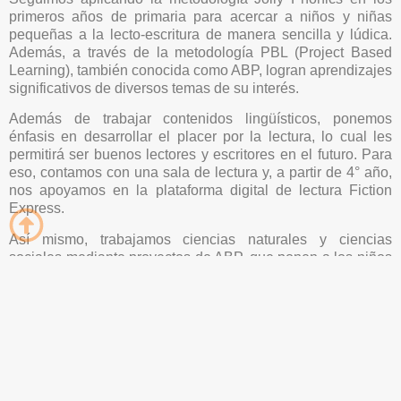
primeros años de primaria para acercar a niños y niñas
pequeñas a la lecto-escritura de manera sencilla y lúdica.
Además, a través de la metodología PBL (Project Based
Learning), también conocida como ABP, logran aprendizajes
significativos de diversos temas de su interés.
Además de trabajar contenidos lingüísticos, ponemos
énfasis en desarrollar el placer por la lectura, lo cual les
permitirá ser buenos lectores y escritores en el futuro. Para
eso, contamos con una sala de lectura y, a partir de 4° año,
nos apoyamos en la plataforma digital de lectura Fiction
Express.
Así mismo, trabajamos ciencias naturales y ciencias
sociales mediante proyectos de ABP, que ponen a los niños
y niñas en un rol muy activo con respecto a sus propios
aprendizajes.
Todos los años nos embarcamos en un proceso artístico que
culmina con la presentación de un producto en forma de
obra de teatro o audiovisual. Durante varios meses los niños
y niñas trabajan en la elaboración del guión, la creación de
personajes y la gestión del espectáculo.