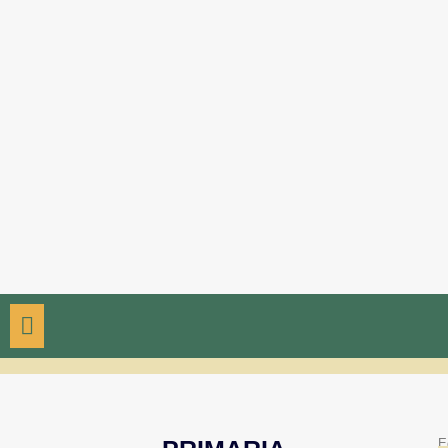
PROPUESTA ACADÉMICA
E